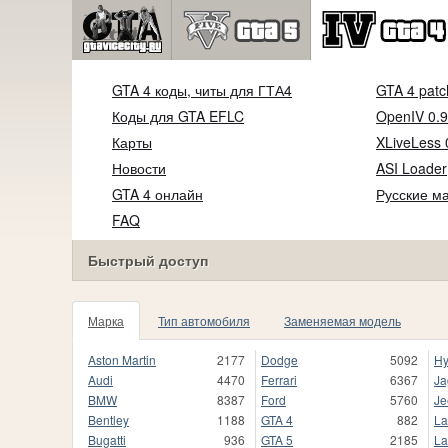
GTA 4 коды, читы для ГТА4
GTA 4 patc
Коды для GTA EFLC
OpenIV 0.9
Карты
XLiveLess 
Новости
ASI Loader
GTA 4 онлайн
Русские м
FAQ
Быстрый доступ
Марка
Тип автомобиля
Заменяемая модель
Aston Martin
2177
Dodge
5092
Hy
Audi
4470
Ferrari
6367
Ja
BMW
8387
Ford
5760
Je
Bentley
1188
GTA 4
882
La
Bugatti
936
GTA 5
2185
La