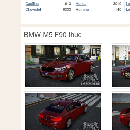
Cadillac
613
Honda
3010
La
Chevrolet
6333
Hummer
140
Le
BMW M5 F90 Ihuc