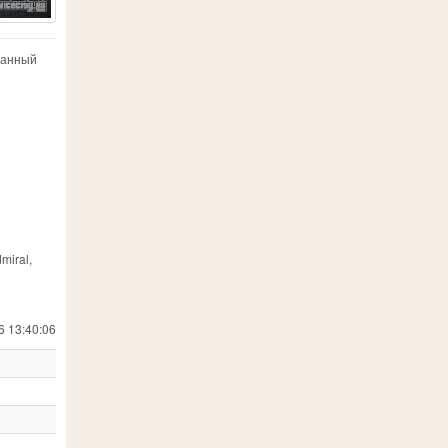
танный
miral,
6 13:40:06