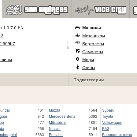
h 1.0.7.0 EN
Машины
.3
Мотоциклы
0.999b7
Вертолеты
Самолеты
ашины
Моды
Скины
Подкатегории
undai
461
Mazda
1564
Subaru
guar
942
Mercedes-Benz
5392
Toyota
ep
477
Mitsubishi
1801
Volkswagen
da
256
Nissan
7184
ВАЗ
mborghini
5683
Porsche
5911
Военная техника