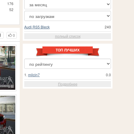
176
52
Audi RS5 Bleck
240
0
полный список
ТОП ЛУЧШИХ
1.
milcin7
0.0
Подробнее