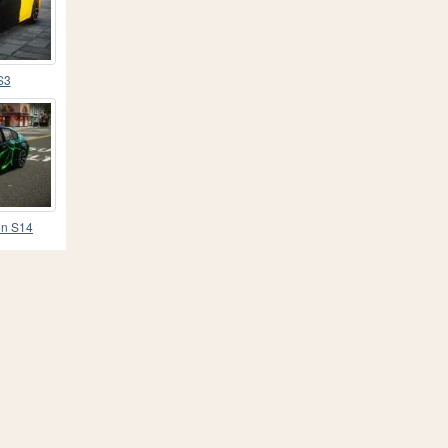
S3
on S14