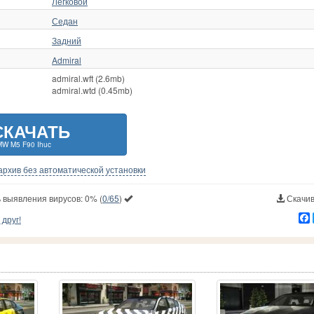
Легковой
Седан
Задний
Admiral
admiral.wft (2.6mb)
admiral.wtd (0.45mb)
СКАЧАТЬ
W M5 F90 Ihuc
-архив без автоматической установки
 выявления вирусов:
0%
(
0/65
)
Скачив
друг!