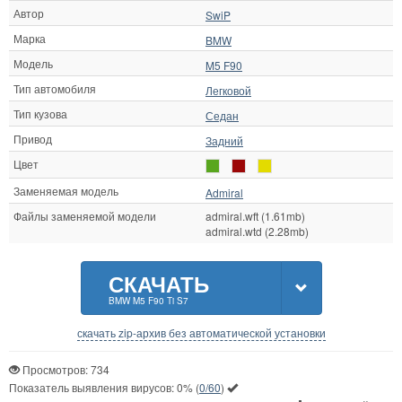
Автор
SwiP
Марка
BMW
Модель
M5 F90
Тип автомобиля
Легковой
Тип кузова
Седан
Привод
Задний
Цвет
Заменяемая модель
Admiral
Файлы заменяемой модели
admiral.wft (1.61mb)
admiral.wtd (2.28mb)
СКАЧАТЬ
BMW M5 F90 Ti S7
скачать zip-архив без автоматической установки
Просмотров: 734
Показатель выявления вирусов:
0%
(
0/60
)