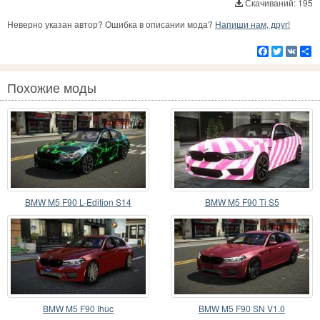
Скачиваний: 195
Неверно указан автор? Ошибка в описании мода?
Напиши нам, друг!
Facebook
Twitter
VK
Р
Похожие моды
BMW M5 F90 L-Edition S14
BMW M5 F90 Ti S5
BMW M5 F90 Ihuc
BMW M5 F90 SN V1.0