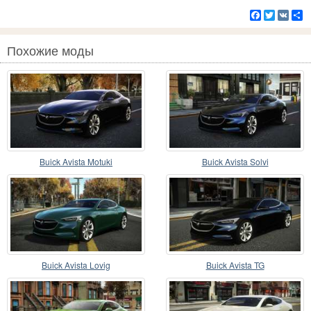
Facebook
Twitter
VK
Р
Похожие моды
Buick Avista Motuki
Buick Avista Solvi
Buick Avista Lovig
Buick Avista TG