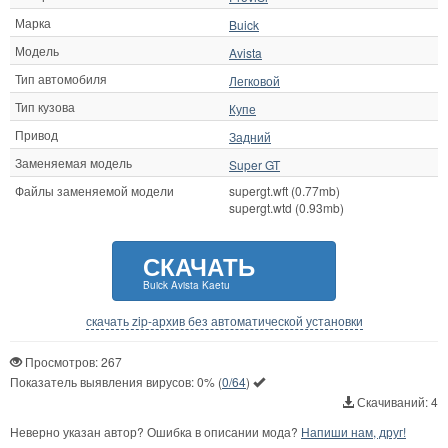
Марка
Buick
Модель
Avista
Тип автомобиля
Легковой
Тип кузова
Купе
Привод
Задний
Заменяемая модель
Super GT
Файлы заменяемой модели
supergt.wft (0.77mb)
supergt.wtd (0.93mb)
СКАЧАТЬ
Buick Avista Kaetu
скачать zip-архив без автоматической установки
Просмотров: 267
Показатель выявления вирусов:
0%
(
0/64
)
Скачиваний: 4
Неверно указан автор? Ошибка в описании мода?
Напиши нам, друг!