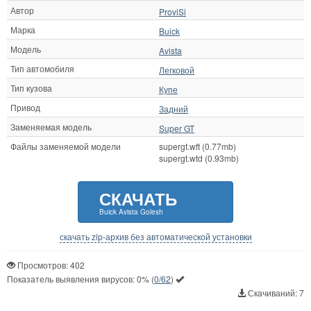
Автор
ProviSi
Марка
Buick
Модель
Avista
Тип автомобиля
Легковой
Тип кузова
Купе
Привод
Задний
Заменяемая модель
Super GT
Файлы заменяемой модели
supergt.wft (0.77mb)
supergt.wtd (0.93mb)
СКАЧАТЬ
Buick Avista Golesh
скачать zip-архив без автоматической установки
Просмотров: 402
Показатель выявления вирусов:
0%
(
0/62
)
Скачиваний: 7