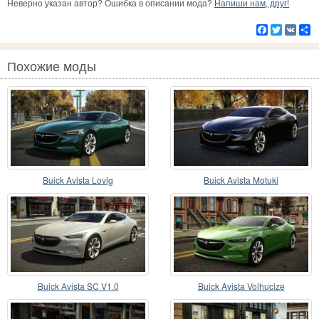
Неверно указан автор? Ошибка в описании мода?
Напиши нам, друг!
Facebook
Twitter
VK
Р
Похожие моды
Buick Avista Lovig
Buick Avista Motuki
Buick Avista SC V1.0
Buick Avista Volhucize