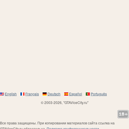
English
Français
Deutsch
Español
Português
© 2003-2026, "GTAViceCity.ru"
Все права защищены. При копировании материалов сайта ссылка на
GTAViceCity.ru обязательна.
Политика конфиденциальности