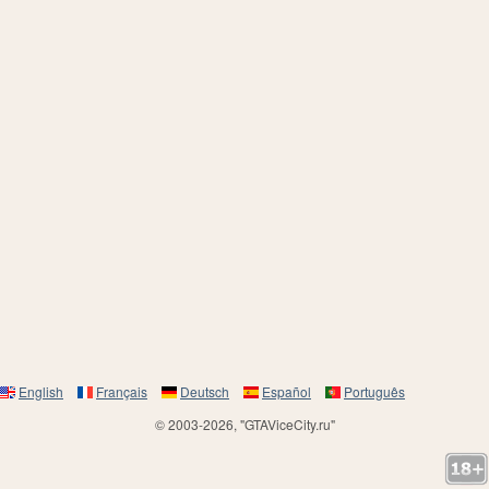
English
Français
Deutsch
Español
Português
© 2003-2026, "GTAViceCity.ru"