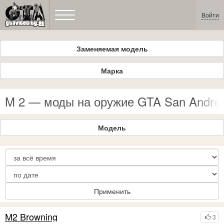
Войти
Заменяемая модель
Марка
M 2 — моды на оружие GTA San Andre
Модель
Применить
M2 Browning
3