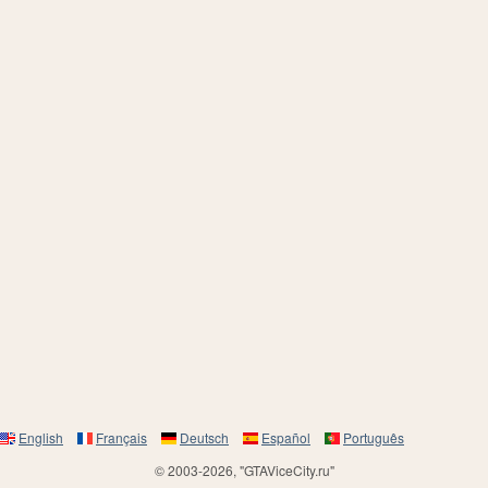
English
Français
Deutsch
Español
Português
© 2003-2026, "GTAViceCity.ru"