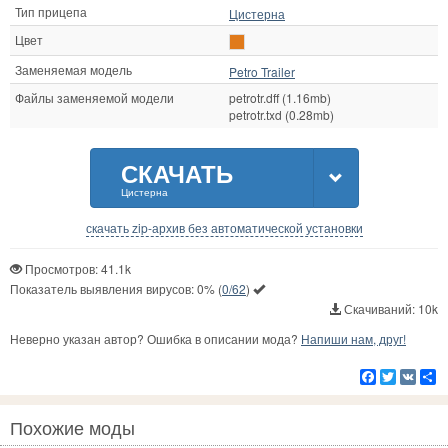
Тип прицепа
Цистерна
Цвет
Заменяемая модель
Petro Trailer
Файлы заменяемой модели
petrotr.dff (1.16mb)
petrotr.txd (0.28mb)
СКАЧАТЬ
Цистерна
скачать zip-архив без автоматической установки
Просмотров: 41.1k
Показатель выявления вирусов:
0%
(
0/62
)
Скачиваний: 10k
Неверно указан автор? Ошибка в описании мода?
Напиши нам, друг!
Facebook
Twitter
VK
Р
Похожие моды