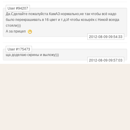
User #94207
Да.Сделайте пожалуйста КамАЗ нормально,не так чтобы всё надо
было перекрашивать в 16 цвет и т.д.И чтобы козырёк с Никой всегда
стояли)))
А за прицеп
2012-08-09 09:54:33
User #175473
ща доделаю скрины и выложу)))
2012-08-09 09:57:03
User #106481
Камазик дайте
2012-08-09 10:01:41
User #175473
неуспел(((
2012-08-09 14:54:41
User #168901
а прицеп и должен так светиться