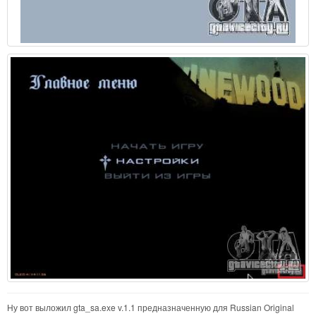
Ну вот выложил gta_sa.exe v.1.1 предназначенную для Russian Original