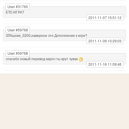
User #31765
ЕТО ИГРА?
2011-11-07 15:51:12
User #59768
GTAшник_0200,наверное это Дополнение к игре?
2011-11-09 10:29:03
User #59768
спасибо новый перевод кароч ты крут чувак
2011-11-16 11:09:46
User #58442
это игра
2011-12-04 19:45:42
User #43688
бляяяяяяяя это игра или как?
а то у меня когда запускаешь и нажимаешь начать игру он до
половины грузит и вылитает чё делать???
2011-12-13 13:03:55