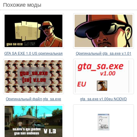
Похожие моды
GTA SA EXE 1.0 US оригинальная
Оригинальный gta_sa.exe v.1.01
версия gta_sa.exe
Оригинальный файл gta_sa.exe
gta_sa.exe v1.00eu NODVD
[EU] v.1.00