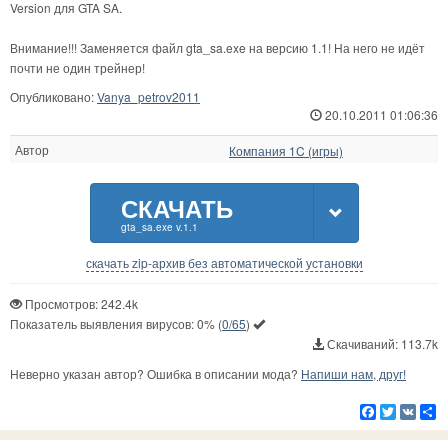
Version для GTA SA.
Внимание!!! Заменяется файл gta_sa.exe на версию 1.1! На него не идёт
почти не один трейнер!
Опубликовано:
Vanya_petrov2011
20.10.2011 01:06:36
Автор
Компания 1C (игры)
СКАЧАТЬ
gta_sa.exe v.1.1
скачать zip-архив без автоматической установки
Просмотров: 242.4k
Показатель выявления вирусов:
0%
(
0/65
)
Скачиваний: 113.7k
Неверно указан автор? Ошибка в описании мода?
Напиши нам, друг!
Facebook
Twitter
VK
Р