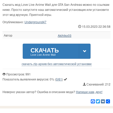
Скачать мод Love Live Anime Wall для GTA San Andreas можно по ссылкам
ниже. Просто запустите наш автоматический установщик или установите
этот мод вручную. Приятной игры.
Опубликовано:
Underground47
15.03.2023 22:36:58
Автор
Akihiko03
СКАЧАТЬ
Love Live Anime Wall
скачать zip-архив без автоматической установки
Просмотров: 991
Показатель выявления вирусов:
0%
(
0/61
)
Скачиваний: 212
Неверно указан автор? Ошибка в описании мода?
Напиши нам, друг!
Facebook
Twitter
VK
Р