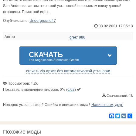
San Andreas с автоматической установкой по ссылкам внизу данной
страницы. Приятной игры.
Опубликовано:
Underground47
03.02.2021 17:35:13
Автор
grek1986
СКАЧАТЬ
Los Angeles 90s Stormdrain Graffiti
скачать zip-архив без автоматической установки
Просмотров: 4.2k
Показатель выявления вирусов:
0%
(
0/62
)
Скачиваний: 1k
Неверно указан автор? Ошибка в описании мода?
Напиши нам, друг!
Facebook
Twitter
VK
Р
Похожие моды