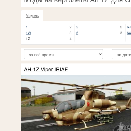
Модель
1
2
2
2
6J
1W
3
6
3
64
1Z
4
AH-1Z Viper IRIAF