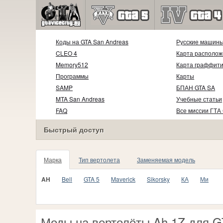
Коды на GTA San Andreas
Русские машин
CLEO 4
Карта располож
Memory512
Карта граффит
Программы
Карты
SAMP
БПАН GTA SA
MTA San Andreas
Учебные статьи
FAQ
Все миссии ГТА
Быстрый доступ
Марка
Тип вертолета
Заменяемая модель
AH
Bell
GTA 5
Maverick
Sikorsky
КА
Ми
Моды на вертолёты Ah 1Z для G