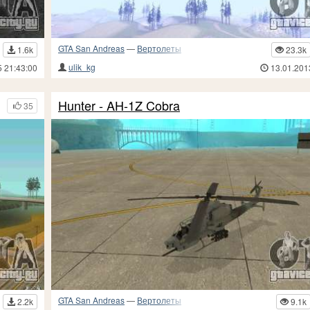
GTA San Andreas
—
Вертолеты
1.6k
23.3k
ulik_kg
5 21:43:00
13.01.201
Hunter - AH-1Z Cobra
35
GTA San Andreas
—
Вертолеты
2.2k
9.1k