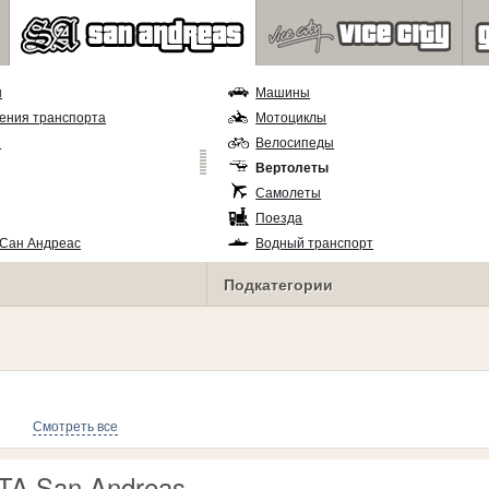
ы
Машины
ения транспорта
Мотоциклы
и
Велосипеды
Вертолеты
Самолеты
Поезда
 Сан Андреас
Водный транспорт
Подкатегории
Смотреть все
TA San Andreas