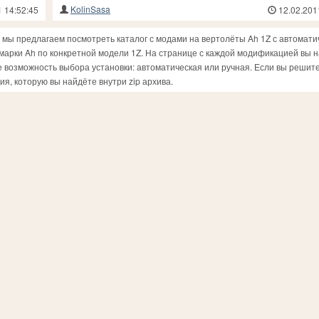
KolinSasa
1 14:52:45
12.02.201
s мы предлагаем посмотреть каталог с модами на вертолёты Ah 1Z с автомати
марки Ah по конкретной модели 1Z. На странице с каждой модификацией вы 
 возможность выбора установки: автоматическая или ручная. Если вы решит
я, которую вы найдёте внутри zip архива.