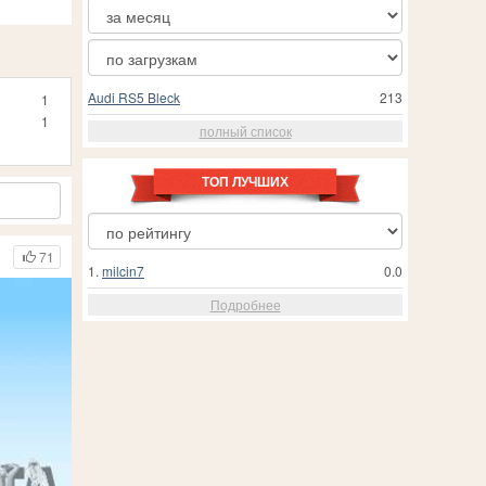
Audi RS5 Bleck
213
1
1
полный список
ТОП ЛУЧШИХ
71
1.
milcin7
0.0
Подробнее