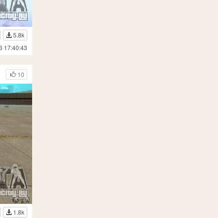
5.8k
3 17:40:43
10
1.8k