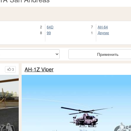
2
64D
7
AH-64
8
99
1
Другие
Применить
AH-1Z Viper
3