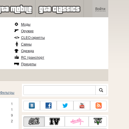
Войти
Моды
Оружие
CLEO скрипты
Скины
Одежда
RC транспорт
Прицепы
Фильтры
1
1
9
2