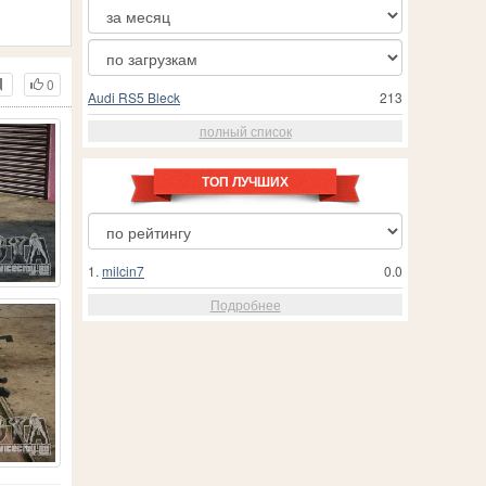
0
Audi RS5 Bleck
213
полный список
ТОП ЛУЧШИХ
1.
milcin7
0.0
Подробнее