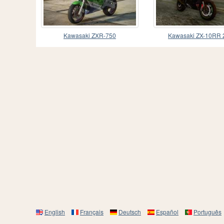
Kawasaki ZXR-750
Kawasaki ZX-10RR 
English
Français
Deutsch
Español
Português