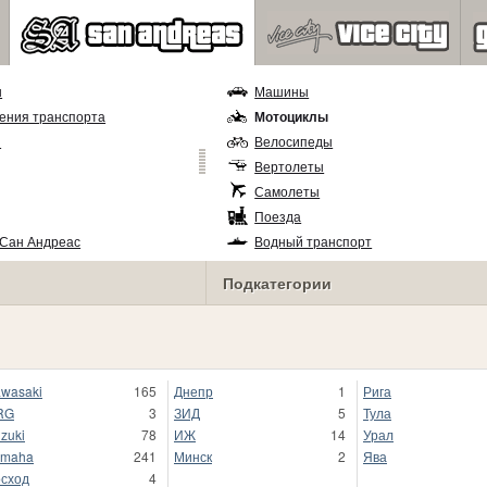
ы
Машины
ения транспорта
Мотоциклы
и
Велосипеды
Вертолеты
Самолеты
Поезда
 Сан Андреас
Водный транспорт
Подкатегории
wasaki
165
Днепр
1
Рига
RG
3
ЗИД
5
Тула
zuki
78
ИЖ
14
Урал
amaha
241
Минск
2
Ява
сход
4