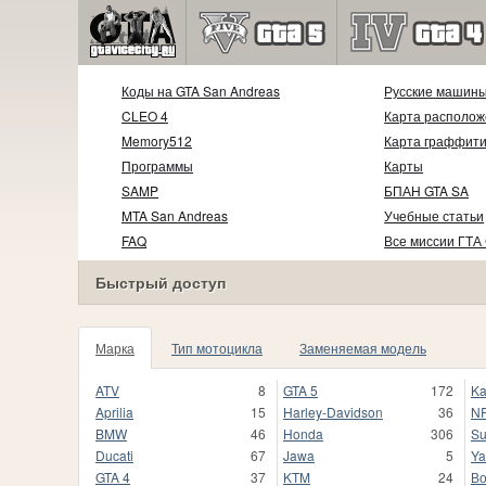
Коды на GTA San Andreas
Русские машин
CLEO 4
Карта располож
Memory512
Карта граффит
Программы
Карты
SAMP
БПАН GTA SA
MTA San Andreas
Учебные статьи
FAQ
Все миссии ГТА
Быстрый доступ
Марка
Тип мотоцикла
Заменяемая модель
ATV
8
GTA 5
172
Ka
Aprilia
15
Harley-Davidson
36
N
BMW
46
Honda
306
Su
Ducati
67
Jawa
5
Y
GTA 4
37
KTM
24
Во