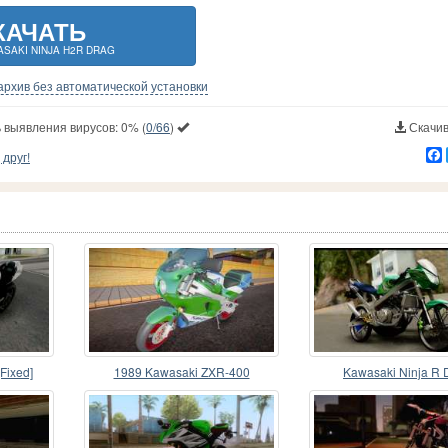
КАЧАТЬ
SAKI NINJA H2R DRAG
-архив без автоматической установки
 выявления вирусов:
0%
(
0/66
)
Скачив
друг!
Fixed]
1989 Kawasaki ZXR-400
Kawasaki Ninja R 