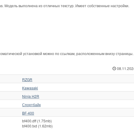
. Модель выполнена из отличных текстур. Имеет собственные настройки.
оматической установкой можно по ссылкам, расположенным внизу страницы.
08.11.202
RZGR
Kawasaki
Ninja H2R
Спортбайк
BF-400
bf400.dff (1.75mb)
bf400.txd (1.62mb)