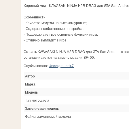
Хороший мод - KAWASAKI NINJA H2R DRAG для GTA San Andreas
Особенности:
- Качество модели на высоком уровне;
- Содержит собственные настройки;
- Поддерживает все основные функции игры;
- Отлично выглядит в игре.
Скачать KAWASAKI NINJA H2R DRAG для GTA San Andreas c авт
устанавливается на замену модели BF400.
Опубликовано:
Underground47
Автор
Марка
Модель
Тип мотоцикла
Заменяемая модель
Файлы заменяемой модели