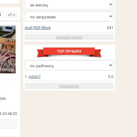
3
Audi RS5 Bleck
241
полный список
ТОП ЛУЧШИХ
1.
milcin7
0.0
Подробнее
бую,
4 23:48:20