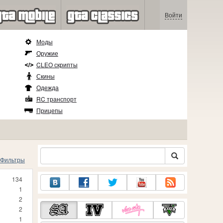
Войти
Моды
Оружие
CLEO скрипты
Скины
Одежда
RC транспорт
Прицепы
Фильтры
134
1
2
2
1