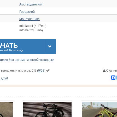
Амстердамский
Городской
Mountain Bike
mtbike.dff (4.17mb)
mtbike.txd (5mb)
АЧАТЬ
амский Велосипед
-архив без автоматической установки
 выявления вирусов:
0%
(
0/58
)
Скачива
друг!