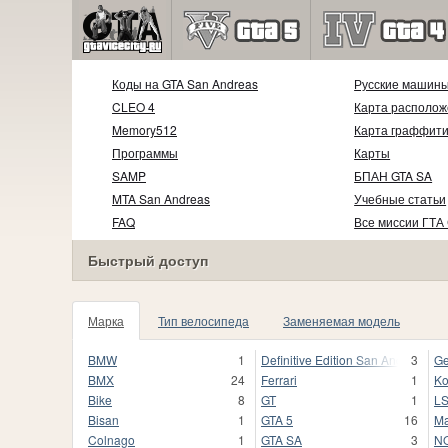
Коды на GTA San Andreas
Русские машин
CLEO 4
Карта располож
Memory512
Карта граффит
Программы
Карты
SAMP
БПАН GTA SA
MTA San Andreas
Учебные статьи
FAQ
Все миссии ГТА
Быстрый доступ
Марка
Тип велосипеда
Заменяемая модель
BMW
1
Definitive Edition San Andreas
3
Ge
BMX
24
Ferrari
1
K
Bike
8
GT
1
L
Bisan
1
GTA 5
16
Ma
Colnago
1
GTA SA
3
NO