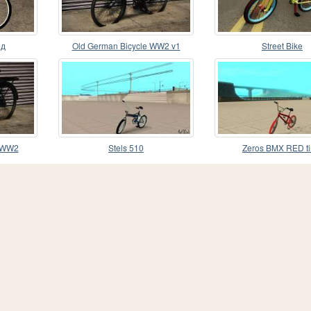
ед
Old German Bicycle WW2 v1
Street Bike
e WW2
Stels 510
Zeros BMX RED ti