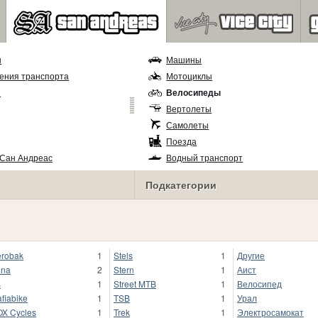
ы
Машины
ения транспорта
Мотоциклы
и
Велосипеды
Вертолеты
Самолеты
Поезда
 Сан Андреас
Водный транспорт
Подкатегории
robak
1
Stels
1
Другие
ona
2
Stern
1
Аист
S
1
Street MTB
1
Велосипед
fiabike
1
TSB
1
Урал
X Cycles
1
Trek
1
Электросамокат