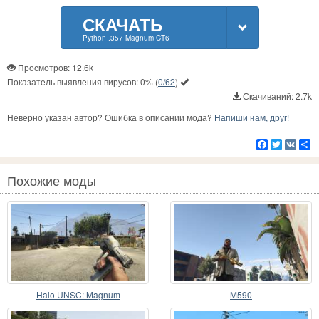
СКАЧАТЬ
Python .357 Magnum CT6
Просмотров: 12.6k
Показатель выявления вирусов:
0%
(
0/62
)
Скачиваний: 2.7k
Неверно указан автор? Ошибка в описании мода?
Напиши нам, друг!
Facebook
Twitter
VK
Р
Похожие моды
Halo UNSC: Magnum
M590