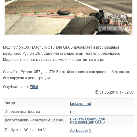
Мод Python .357 Magnum CT6 для GTA 5 добавляет в игру мощный
револьвер Python .357, заменяя стандартный тяжёлый револьвер.
Модель отличного качества, гармонично смотрится в игре.
Скачайте Python .357 для GTA 5 с этой страницы совершенно бесплатно,
без вирусов и регистрации.
Опубликовано:
Elllol
31.05.2016 17:52:07
Автор
fantazer_rnd
Игровая платформа
PC
Скачать OpenIV для
Для установки необходим OpenIV
модификации GTA 5
Требуется ASI Loader V
Asi Loader V