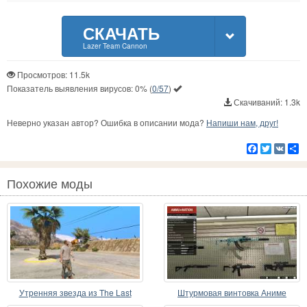
СКАЧАТЬ
Lazer Team Cannon
Просмотров: 11.5k
Показатель выявления вирусов:
0%
(
0/57
)
Скачиваний: 1.3k
Неверно указан автор? Ошибка в описании мода?
Напиши нам, друг!
Facebook
Twitter
VK
Р
Похожие моды
Утренняя звезда из The Last
Штурмовая винтовка Аниме
Remnant