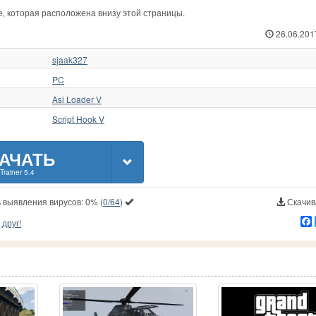
ке, которая расположена внизу этой страницы.
26.06.201
sjaak327
PC
Asi Loader V
Script Hook V
АЧАТЬ
Trainer 5.4
 выявления вирусов:
0%
(
0/64
)
Скачива
друг!