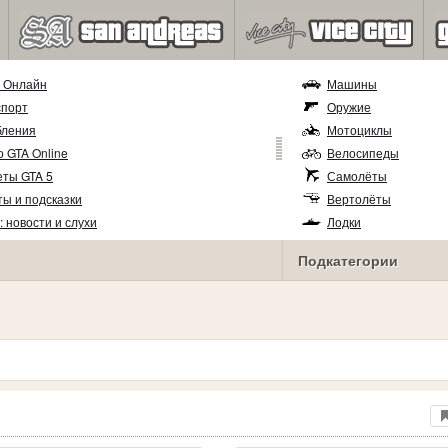
5 Онлайн
Машины
спорт
Оружие
бления
Мотоциклы
 GTA Online
Велосипеды
еты GTA 5
Самолёты
ы и подсказки
Вертолёты
: новости и слухи
Лодки
Прицепы
Подкатегории