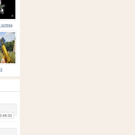
ioritree
.3
0:46:32