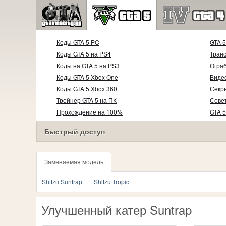
Коды GTA 5 PC
GTA 
Коды GTA 5 на PS4
Тран
Коды на GTA 5 на PS3
Огра
Коды GTA 5 Xbox One
Видео
Коды GTA 5 Xbox 360
Секр
Трейнер GTA 5 на ПК
Совет
Прохождение на 100%
GTA 5
Видео прохождение
Быстрый доступ
Заменяемая модель
Shitzu Suntrap
Shitzu Tropic
Улучшенный катер Suntrap