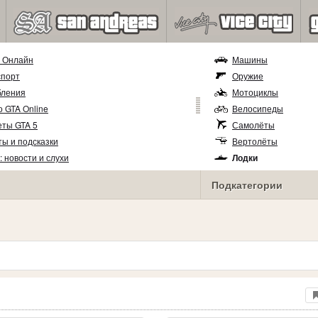
5 Онлайн
Машины
спорт
Оружие
бления
Мотоциклы
 GTA Online
Велосипеды
еты GTA 5
Самолёты
ы и подсказки
Вертолёты
: новости и слухи
Лодки
Прицепы
Подкатегории