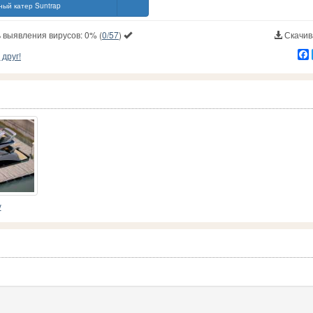
ый катер Suntrap
 выявления вирусов:
0%
(
0/57
)
Скачива
друг!
y