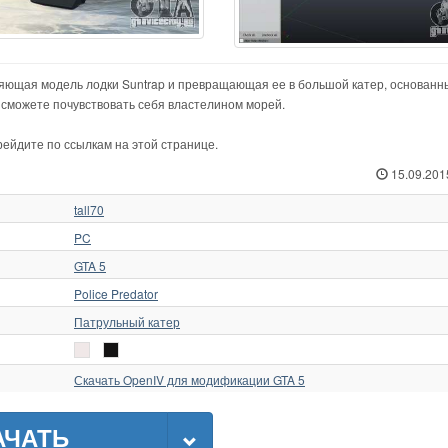
яющая модель лодки Suntrap и превращающая ее в большой катер, основанн
о сможете почувствовать себя властелином морей.
рейдите по ссылкам на этой странице.
15.09.201
tall70
PC
GTA 5
Police Predator
Патрульный катер
Скачать OpenIV для модификации GTA 5
АЧАТЬ