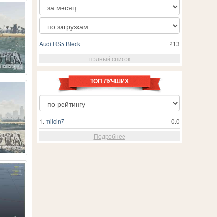
Audi RS5 Bleck
213
полный список
ТОП ЛУЧШИХ
1.
milcin7
0.0
Подробнее