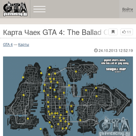
Войти
Карта Чаек GTA 4: The Ballad Of Gay T
11
GTA 4
—
Карты
24.10.2013 12:52:19