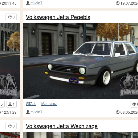
milcin7
6 20:11:45
19.07.202
Volkswagen Jetta Peqebis
0
GTA 4
—
Машины
75
1
milcin7
6 12:51:29
08.05.202
Volkswagen Jetta Wexhizaqe
0