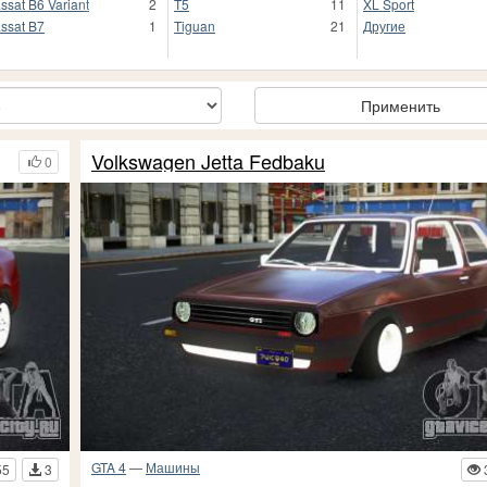
ssat B6 Variant
2
T5
11
XL Sport
ssat B7
1
Tiguan
21
Другие
Применить
Volkswagen Jetta Fedbaku
0
GTA 4
—
Машины
55
3