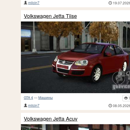
milcin7
19.07.202
Volkswagen Jetta Tiise
GTA 4
—
Машины
milcin7
08.05.202
Volkswagen Jetta Acuv