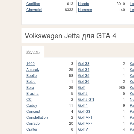
Cadillac
613
Honda
3010
La
Chevrolet
6333
Hummer
140
Le
Volkswagen Jetta для GTA 4
Модель
1600
3
Gol G3
2
K
Amarok
25
Gol G4
1
Ka
Beetle
58
Gol G5
1
Ka
Bettle
1
Gol G6
2
Ko
Bora
29
Golf
985
Ku
Brasilia
5
Golf 2
5
Ku
CC
2
Golf 2 GTI
1
Ne
Caddy
11
Golf 4
9
Pa
Concept
4
Golf G3
1
Pa
Constellation
2
Golf Mk1
1
Pa
Corrado
20
Golf Mk7
1
Pa
Crafter
6
Golf V
4
Pa