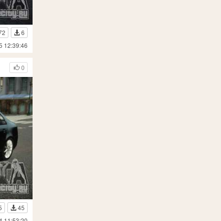
72
6
5 12:39:46
0
5
45
4 11:53:20