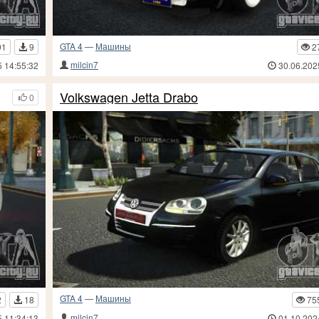
GTA 4
—
Машины
91
9
2
milcin7
5 14:55:32
30.06.202
Volkswagen Jetta Drabo
0
GTA 4
—
Машины
2
18
75
milcin7
5 11:34:13
01.10.202