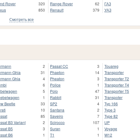
nd Rover
320
Range Rover
62
ГАЗ
xus
850
Renault
379
УАЗ
Смотреть все
armann
2
Passat CC
3
Touareg
rmann-Ghia
31
Phaeton
14
Transporter
rmann Ghia
4
Pheaton
3
Transporter T2
mbi
6
Police
1
Transporter T4
belwagen
5
Polo
47
Transporter T5
ebelwagen
1
Rabbit
31
Transpoter
w Beetle
33
SP2
4
Typ 166
rati
10
Santana
2
Type 3
ssat
85
Saveiro
7
Type 82
ssat B3 Variant
2
Scirocco
107
UP
ssat B5
3
Suran
1
Voyage
ssat B6
1
T1
1
W12