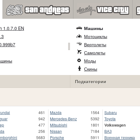
h 1.0.7.0 EN
Машины
.3
Мотоциклы
0.999b7
Вертолеты
Самолеты
ашины
Моды
Скины
Подкатегории
undai
461
Mazda
1564
Subaru
guar
942
Mercedes-Benz
5392
Toyota
ep
477
Mitsubishi
1801
Volkswagen
da
256
Nissan
7184
ВАЗ
mborghini
5683
Porsche
5911
Военная техника