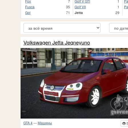
Fox
7
Golf V GTI
1
Pa
Fusca
35
Golf VII
1
Pa
Gol
71
Jetta
29
Volkswagen Jetta Jeqneyuno
GTA 4
—
Машины