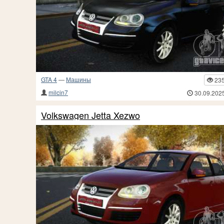
GTA 4
—
Машины
23
milcin7
30.09.202
Volkswagen Jetta Xezwo