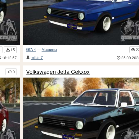
GTA 4
—
Машины
5
15
2
milcin7
5 16:12:57
25.09.202
Volkswagen Jetta Cekxox
0