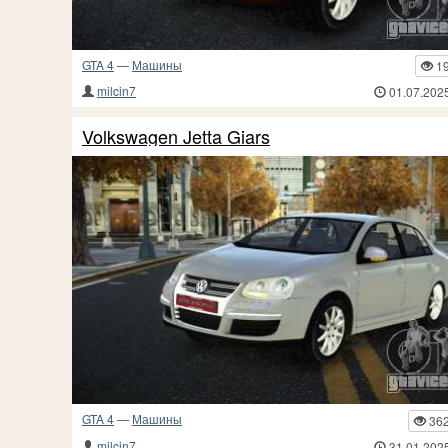
GTA 4
—
Машины
1
milcin7
01.07.202
Volkswagen Jetta Giars
GTA 4
—
Машины
36
milcin7
31.01.202