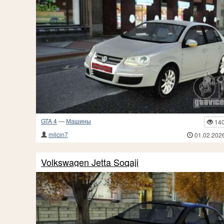
GTA 4
—
Машины
14
milcin7
01.02.202
Volkswagen Jetta Soqaji