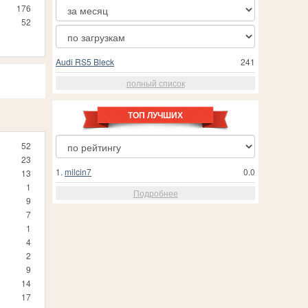
176
52
Audi RS5 Bleck
241
полный список
ТОП ЛУЧШИХ
52
23
1.
milcin7
0.0
13
1
Подробнее
9
7
1
4
2
9
14
17