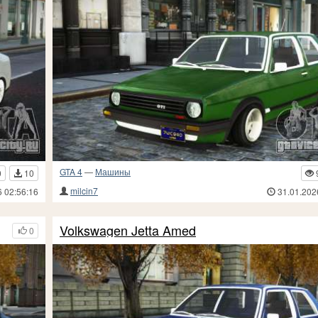
GTA 4
—
Машины
0
10
milcin7
6 02:56:16
31.01.202
Volkswagen Jetta Amed
0