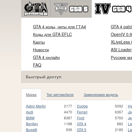
GTA 4 коды, читы для ГТА4
GTA 4 patc
Коды для GTA EFLC
OpenIV 0.9
Карты
XLiveLess 
Новости
ASI Loader
GTA 4 онлайн
Русские м
FAQ
Быстрый доступ
Марка
Тип автомобиля
Заменяемая модель
Aston Martin
2177
Dodge
5092
Hy
Audi
4470
Ferrari
6367
Ja
BMW
8387
Ford
5760
Je
Bentley
1188
GTA 4
882
La
Bugatti
936
GTA 5
2185
La