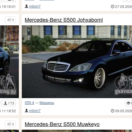
milcin7
6 19:16:01
27.05.202
Mercedes-Benz S500 Johxabomi
0
GTA 4
—
Машины
173
milcin7
6 11:18:52
09.05.202
Mercedes-Benz S500 Muwkeyo
0