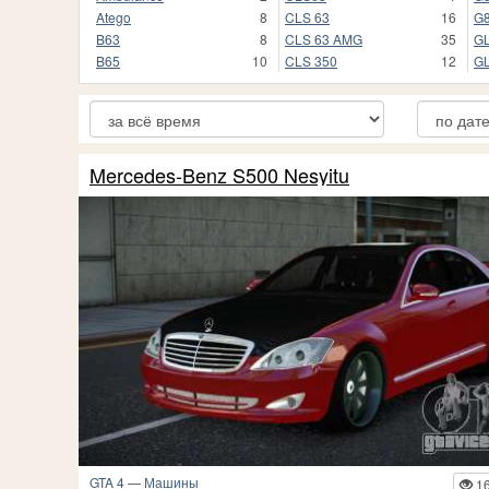
Atego
8
CLS 63
16
G
B63
8
CLS 63 AMG
35
G
B65
10
CLS 350
12
G
Mercedes-Benz S500 Nesyitu
GTA 4
—
Машины
1