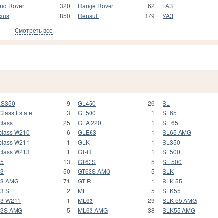
nd Rover
320
Range Rover
62
ГАЗ
xus
850
Renault
379
УАЗ
Смотреть все
LS350
9
GL450
26
SL
Class Estate
3
GL500
1
SL65
class
25
GLA 220
1
SL 65
class W210
6
GLE63
1
SL65 AMG
class W211
1
GLK
1
SL350
class W213
1
GT-R
1
SL500
55
13
GT63S
5
SL 500
63
50
GT63S AMG
5
SLK
63 AMG
71
GT R
1
SLK 55
3 S
2
ML
5
SLK55
63 W211
1
ML63
29
SLK 55 AMG
63S AMG
5
ML63 AMG
38
SLK55 AMG