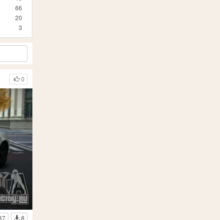
66
20
3
0
37
8