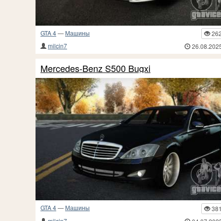
GTA 4
—
Машины
26
milcin7
26.08.202
Mercedes-Benz S500 Bugxi
GTA 4
—
Машины
38
milcin7