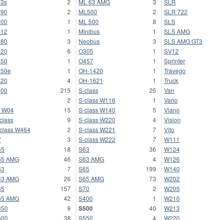
3s
2
ML 63 AMG
3
SLR
190
2
ML500
2
SLR 722
200
1
ML 500
8
SLS
212
1
Minibus
1
SLS AMG
280
3
Neobus
3
SLS AMG GT3
320
6
O305
1
SV12
350
1
O457
1
Sprinter
350e
1
OH-1420
1
Travego
420
4
OH-1621
1
Truck
500
215
S-class
25
Van
2
S-class W116
1
Vario
 W04
15
S-class W140
5
Viano
class
9
S-class W220
4
Vision
class W464
2
S-class W221
7
Vito
7
3
S-class W222
7
W111
55
18
S63
36
W124
55 AMG
46
S63 AMG
4
W126
63
7
S65
199
W140
63 AMG
26
S65 AMG
73
W202
65
157
S70
2
W205
65 AMG
42
S400
1
W210
350
9
S500
40
W213
500
38
S550
4
W220