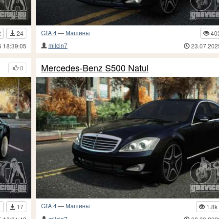
GTA 4
—
Машины
2
24
40
milcin7
5 18:39:05
23.07.202
Mercedes-Benz S500 Natul
0
GTA 4
—
Машины
1
17
1.8k
milcin7