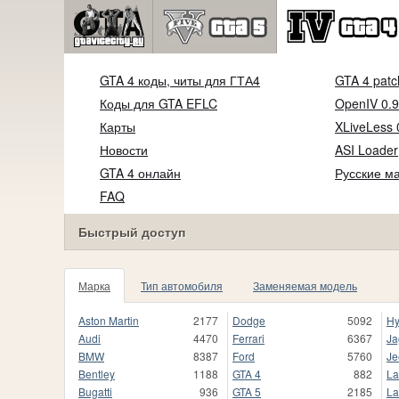
GTA 4 коды, читы для ГТА4
GTA 4 patc
Коды для GTA EFLC
OpenIV 0.9
Карты
XLiveLess 
Новости
ASI Loader
GTA 4 онлайн
Русские м
FAQ
Быстрый доступ
Марка
Тип автомобиля
Заменяемая модель
Aston Martin
2177
Dodge
5092
Hy
Audi
4470
Ferrari
6367
Ja
BMW
8387
Ford
5760
Je
Bentley
1188
GTA 4
882
La
Bugatti
936
GTA 5
2185
La