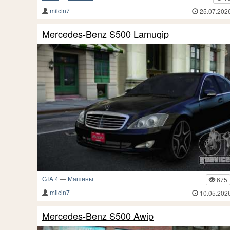
milcin7
25.07.202
Mercedes-Benz S500 Lamuqip
GTA 4
—
Машины
675
milcin7
10.05.202
Mercedes-Benz S500 Awip