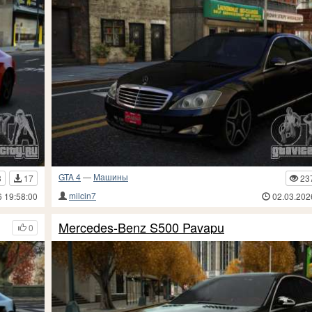
GTA 4
—
Машины
3
17
23
milcin7
6 19:58:00
02.03.202
Mercedes-Benz S500 Pavapu
0