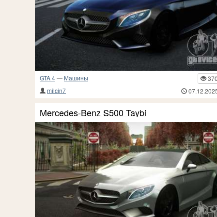
GTA 4
—
Машины
37
milcin7
07.12.202
Mercedes-Benz S500 Taybi