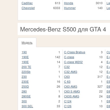
Cadillac
613
Honda
3010
La
Chevrolet
6333
Hummer
140
Le
Mercedes-Benz S500 для GTA 4
Модель
190
1
C-Class Brabus
3
C
190E
142
C-class
10
E-
190Е
14
C-class W202
4
E-
200 TE
7
C32
12
E-
220Sb
1
C32 AMG
12
E-
230
1
C63
317
E-
230E
16
C 63
1
E
250D
26
C63 AMG
327
E
280
1
C63 S AMG
22
E
280SE
8
C63S AMG
24
E6
300
2
C124
1
E
300 SEL
33
C126
10
E