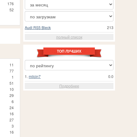
176
52
Audi RS5 Bleck
213
полный список
ТОП ЛУЧШИХ
11
77
1.
milcin7
0.0
1
51
Подробнее
10
29
6
24
16
27
3
16