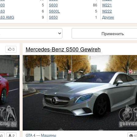
800
5
S600
86
W221
L63
6
S600L
5
W222
L63 AMG
9
S650
1
Другие
Применить
Mercedes-Benz S500 Gewireh
0
GTA 4
—
Машины
60
2
1