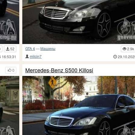
GTA 4
—
Машины
0
52
2.9k
milcin7
5 16:53:31
29.10.202
Mercedes-Benz S500 Killosi
0