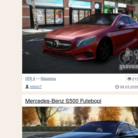
GTA 4
—
Машины
21
milcin7
09.03.202
Mercedes-Benz S500 Futebopi