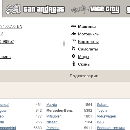
h 1.0.7.0 EN
Машины
.3
Мотоциклы
0.999b7
Вертолеты
Самолеты
ашины
Моды
Скины
Подкатегории
undai
461
Mazda
1564
Subaru
guar
942
Mercedes-Benz
5392
Toyota
ep
477
Mitsubishi
1801
Volkswagen
da
256
Nissan
7184
ВАЗ
mborghini
5683
Porsche
5911
Военная техника