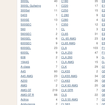
300SL
40
C180
35
E6
300SL Gullwing
1
C220
17
E
300Sel
11
C250
15
E
0403
1
C 280
9
E
500SE
13
C280
4
E
500SEC
1
C350
12
E
560
1
CL
3
E
560SEC
2
CL65
31
E
560SEL
6
CL 65 AMG
23
E
600SEC
9
CL65 AMG
6
E
600SEL
23
CLA
103
F1
600SL
9
CLA 250
47
F1
608
2
CLA 260
9
G-
1944S
1
CLA AMG
15
G-
A-class
7
CLK
29
G
A45
60
CLK55
2
G
A45 AMG
23
CLK55 AMG
34
G
A200
17
CLK63
26
G
AMG
2
CLK 63 AMG
20
G
AMG GT
219
CLK GTR
7
G
AMG GT R
66
CLS
22
G
Actros
4
CLS 55 AMG
7
G
Ambulance
2
CLS63
1
G