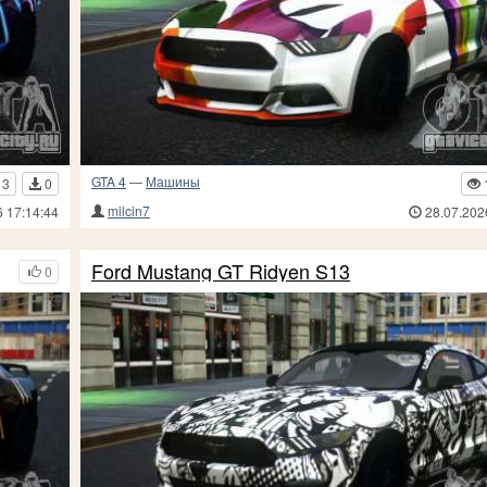
GTA 4
—
Машины
13
0
milcin7
6 17:14:44
28.07.202
Ford Mustang GT Ridyen S13
0