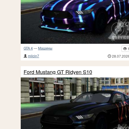
GTA 4
—
Машины
milcin7
28.07.202
Ford Mustang GT Ridyen S10