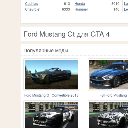
Cadillac
613
Honda
3010
La
Chevrolet
6333
Hummer
140
Le
Ford Mustang Gt для GTA 4
Популярные моды
Ford Mustang GT Convertible 2013
FBI Ford Mustang