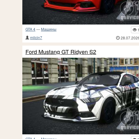
GTA 4
—
Машины
milcin7
28.07.202
Ford Mustang GT Ridyen S2
GTA 4
—
Машины