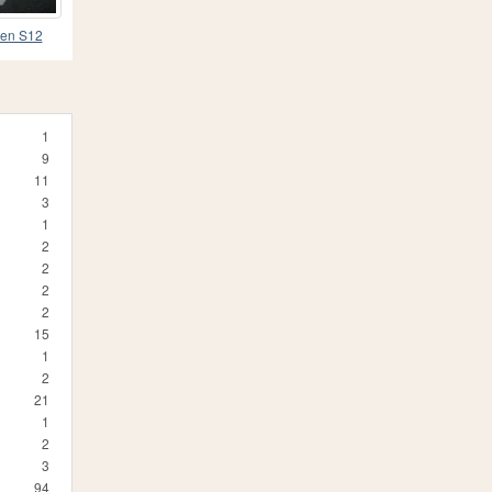
yen S12
1
9
11
3
1
2
2
2
2
15
1
2
21
1
2
3
94