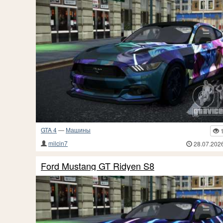
GTA 4
—
Машины
milcin7
28.07.202
Ford Mustang GT Ridyen S8