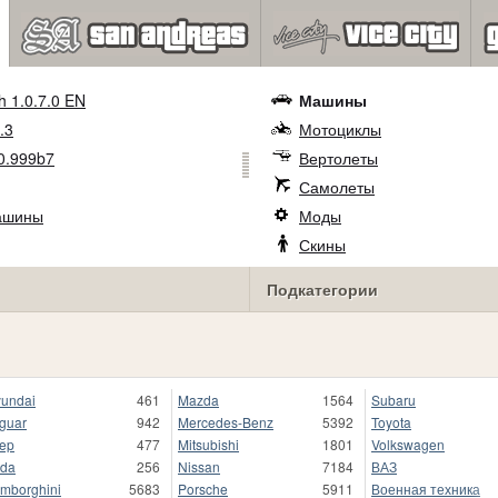
h 1.0.7.0 EN
Машины
.3
Мотоциклы
0.999b7
Вертолеты
Самолеты
ашины
Моды
Скины
Подкатегории
undai
461
Mazda
1564
Subaru
guar
942
Mercedes-Benz
5392
Toyota
ep
477
Mitsubishi
1801
Volkswagen
da
256
Nissan
7184
ВАЗ
mborghini
5683
Porsche
5911
Военная техника