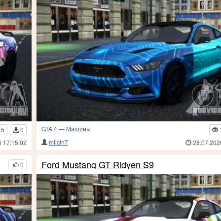
GTA 4
—
Машины
15
0
milcin7
6 17:15:02
28.07.202
Ford Mustang GT Ridyen S9
0