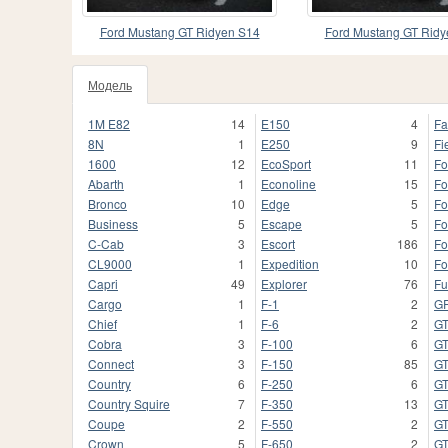
Ford Mustang GT Ridyen S14
Ford Mustang GT Ridy
Модель
1M E82
14
E150
4
Fa
8N
1
E250
9
Fi
1600
12
EcoSport
11
Fo
Abarth
1
Econoline
15
Fo
Bronco
10
Edge
5
Fo
Business
5
Escape
5
Fo
C-Cab
3
Escort
186
Fo
CL9000
1
Expedition
10
Fo
Capri
49
Explorer
76
Fu
Cargo
1
F-1
2
G
Chief
1
F-6
2
G
Cobra
3
F-100
6
G
Connect
3
F-150
85
G
Country
6
F-250
6
G
Country Squire
7
F-350
13
GT
Coupe
2
F-550
2
GT
Crown
5
F-650
2
G