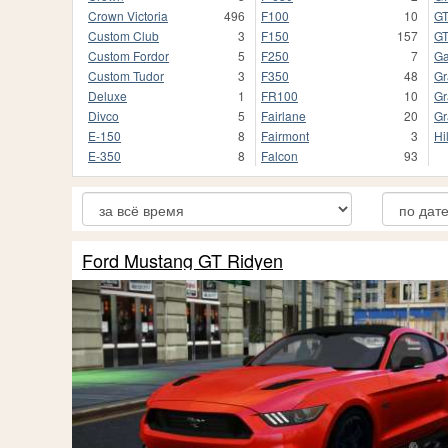
Crown Victoria
496
F100
10
G
Custom Club
3
F150
157
G
Custom Fordor
5
F250
7
Ga
Custom Tudor
3
F350
48
Gr
Deluxe
1
FR100
10
Gr
Divco
5
Fairlane
20
Gr
E-150
8
Fairmont
3
Hi
E-350
8
Falcon
93
Ford Mustang GT Ridyen