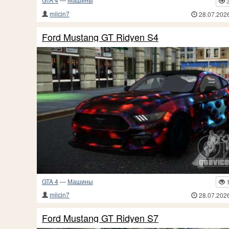
milcin7
28.07.202
Ford Mustang GT Ridyen S4
GTA 4
—
Машины
milcin7
28.07.202
Ford Mustang GT Ridyen S7