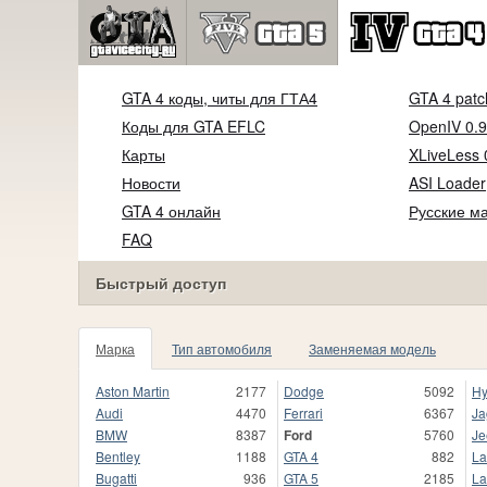
GTA 4 коды, читы для ГТА4
GTA 4 patc
Коды для GTA EFLC
OpenIV 0.9
Карты
XLiveLess 
Новости
ASI Loader
GTA 4 онлайн
Русские м
FAQ
Быстрый доступ
Марка
Тип автомобиля
Заменяемая модель
Aston Martin
2177
Dodge
5092
Hy
Audi
4470
Ferrari
6367
Ja
BMW
8387
Ford
5760
Je
Bentley
1188
GTA 4
882
La
Bugatti
936
GTA 5
2185
La