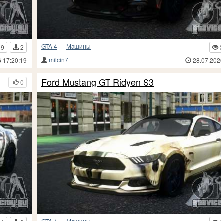
GTA 4
—
Машины
19
2
milcin7
6 17:20:19
28.07.202
Ford Mustang GT Ridyen S3
0
GTA 4
—
Машины