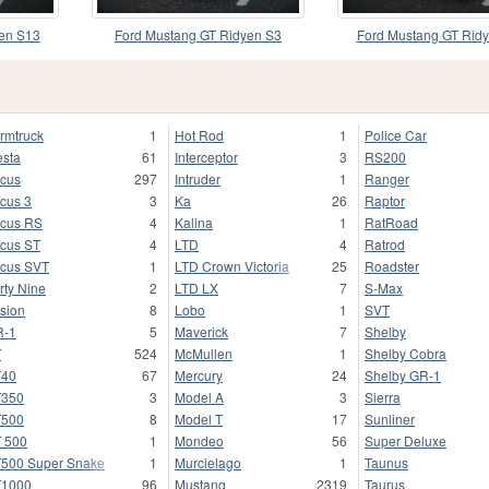
en S13
Ford Mustang GT Ridyen S3
Ford Mustang GT Rid
rmtruck
1
Hot Rod
1
Police Car
esta
61
Interceptor
3
RS200
cus
297
Intruder
1
Ranger
cus 3
3
Ka
26
Raptor
cus RS
4
Kalina
1
RatRoad
cus ST
4
LTD
4
Ratrod
cus SVT
1
LTD Crown Victoria
25
Roadster
rty Nine
2
LTD LX
7
S-Max
sion
8
Lobo
1
SVT
R-1
5
Maverick
7
Shelby
T
524
McMullen
1
Shelby Cobra
T40
67
Mercury
24
Shelby GR-1
T350
3
Model A
3
Sierra
T500
8
Model T
17
Sunliner
 500
1
Mondeo
56
Super Deluxe
500 Super Snake
1
Murcielago
1
Taunus
T1000
96
Mustang
2319
Taurus