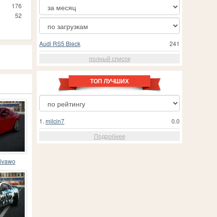
176
52
Audi RS5 Bleck
241
полный список
ТОП ЛУЧШИХ
1.
milcin7
0.0
Подробнее
livawo