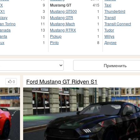
TX
9
Mustang GT
415
Taxi
TX1
3
Mustang GT500
1
Thunderbird
laxy
10
Mustang GTR
1
Transit
an Torino
11
Mustang Mach
1
Transit Connect
anada
13
Mustang RTRX
1
Tudor
anta
1
Pickup
1
Willys
lux
1
Pinto
8
Другие
Применить
Ford Mustang GT Ridyen S1
0