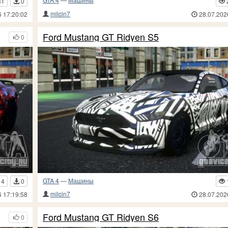
31
0
milcin7
6 17:20:02
28.07.202
Ford Mustang GT Ridyen S5
0
GTA 4
—
Машины
14
0
milcin7
6 17:19:58
28.07.202
Ford Mustang GT Ridyen S6
0