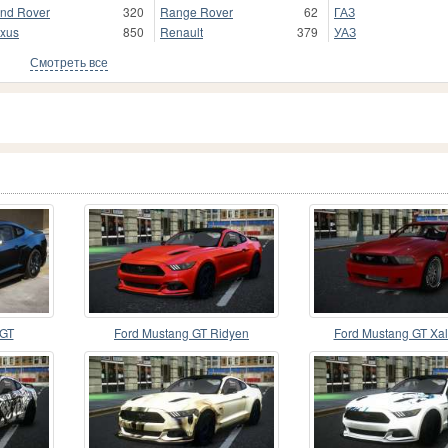
nd Rover
320
Range Rover
62
ГАЗ
xus
850
Renault
379
УАЗ
Смотреть все
 GT
Ford Mustang GT Ridyen
Ford Mustang GT Xa