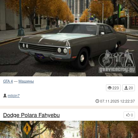
GTA 4
—
Машины
223
20
milcin7
07.11.2025 12:22:37
Dodge Polara Fahyebu
0