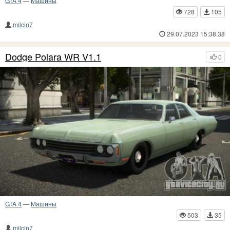
GTA 4
—
Машины
728
105
milcin7
29.07.2023 15:38:38
Dodge Polara WR V1.1
0
GTA 4
—
Машины
503
35
milcin7