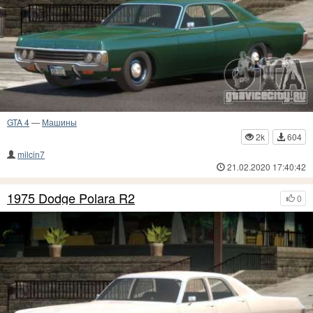
GTA 4
—
Машины
2k
604
milcin7
21.02.2020 17:40:42
1975 Dodge Polara R2
0