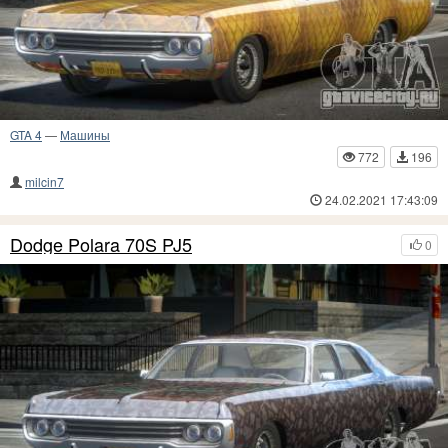
GTA 4
—
Машины
772
196
milcin7
24.02.2021 17:43:09
Dodge Polara 70S PJ5
0