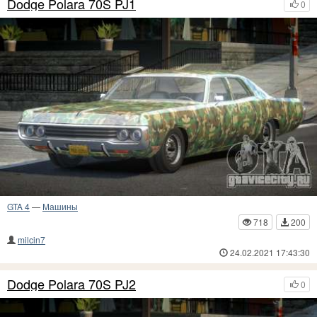
Dodge Polara 70S PJ1
0
GTA 4
—
Машины
718
200
milcin7
24.02.2021 17:43:30
Dodge Polara 70S PJ2
0