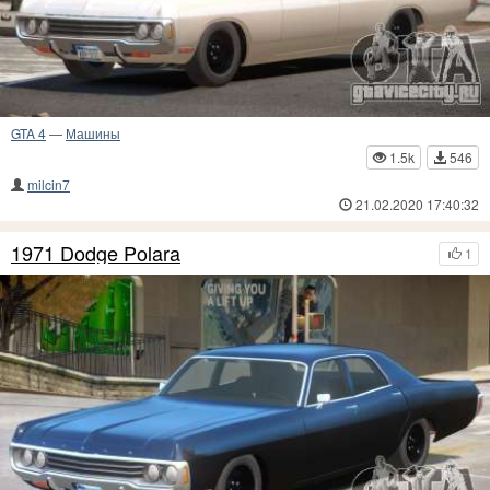
GTA 4
—
Машины
1.5k
546
milcin7
21.02.2020 17:40:32
1971 Dodge Polara
1