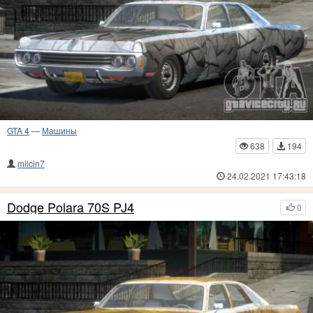
GTA 4
—
Машины
638
194
milcin7
24.02.2021 17:43:18
Dodge Polara 70S PJ4
0