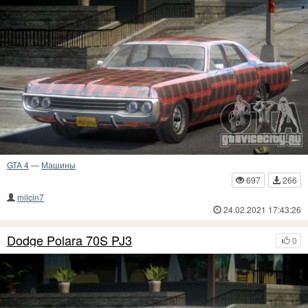
GTA 4
—
Машины
697
266
milcin7
24.02.2021 17:43:26
Dodge Polara 70S PJ3
0