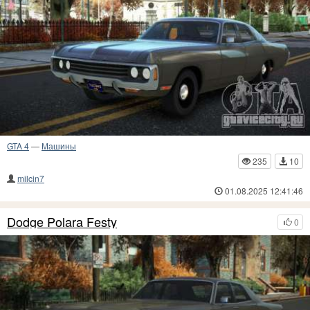
GTA 4
—
Машины
235
10
milcin7
01.08.2025 12:41:46
Dodge Polara Festy
0