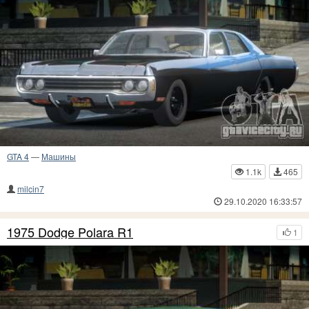
GTA 4
—
Машины
1.1k
465
milcin7
29.10.2020 16:33:57
1975 Dodge Polara R1
1