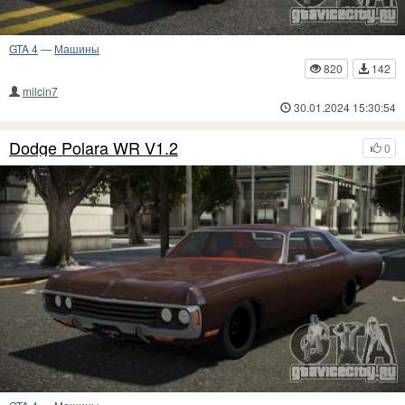
GTA 4
—
Машины
820
142
milcin7
30.01.2024 15:30:54
Dodge Polara WR V1.2
0