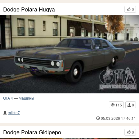
Dodge Polara Huqya
0
GTA 4
—
Машины
115
8
milcin7
05.03.2026 17:46:11
Dodge Polara Gidipepo
0