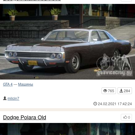
GTA 4
—
Машины
765
284
milcin7
24.02.2021 17:42:24
Dodge Polara Old
0