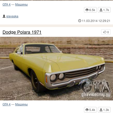
GTA 4
—
Машины
6.5k
1.7k
slavaska
11.03.2014 12:29:21
Dodge Polara 1971
8
GTA 4
—
Машины
5.4k
1.3k