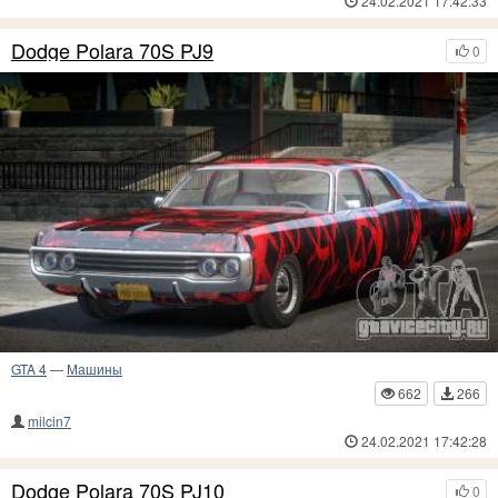
24.02.2021 17:42:33
Dodge Polara 70S PJ9
0
GTA 4
—
Машины
662
266
milcin7
24.02.2021 17:42:28
Dodge Polara 70S PJ10
0