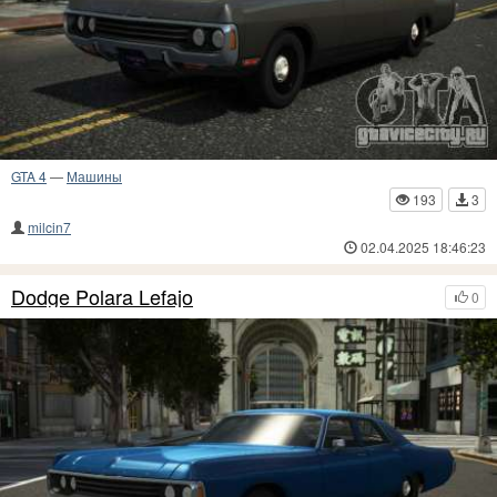
GTA 4
—
Машины
193
3
milcin7
02.04.2025 18:46:23
Dodge Polara Lefajo
0