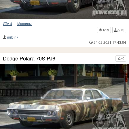
GTA 4
—
Машины
619
273
milcin7
24.02.2021 17:43:04
Dodge Polara 70S PJ6
0