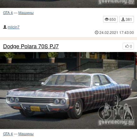
GTA 4
—
Машины
650
381
milcin7
24.02.2021 17:43:00
Dodge Polara 70S PJ7
0
GTA 4
—
Машины