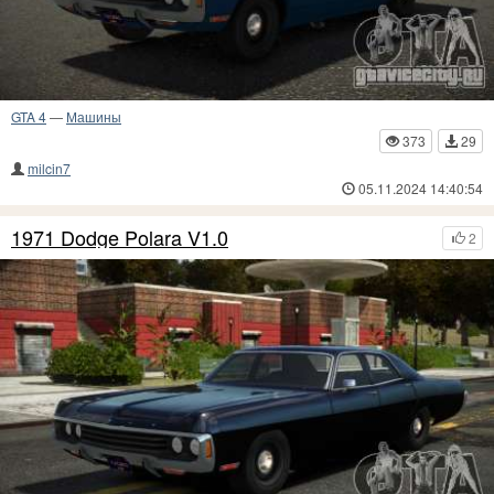
GTA 4
—
Машины
373
29
milcin7
05.11.2024 14:40:54
1971 Dodge Polara V1.0
2