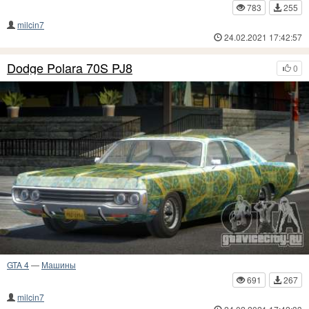
783
255
milcin7
24.02.2021 17:42:57
Dodge Polara 70S PJ8
0
GTA 4
—
Машины
691
267
milcin7