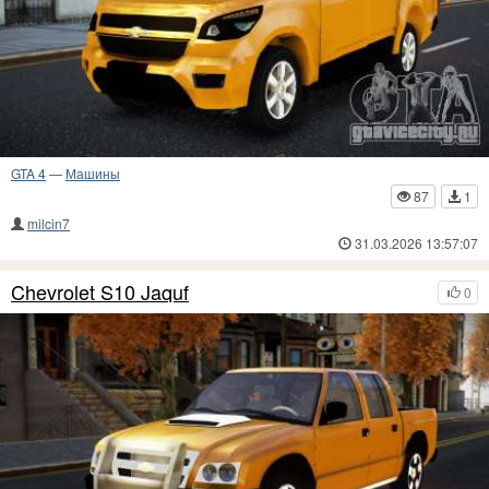
GTA 4
—
Машины
87
1
milcin7
31.03.2026 13:57:07
Chevrolet S10 Jaquf
0