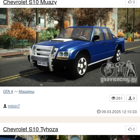
Chevrolet S10 Muazy
0
GTA 4
—
Машины
261
0
milcin7
09.03.2025 12:10:33
Chevrolet S10 Tyhoza
0