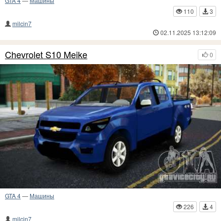
GTA 4
—
Машины
110
3
milcin7
02.11.2025 13:12:09
Chevrolet S10 Meike
0
GTA 4
—
Машины
226
4
milcin7