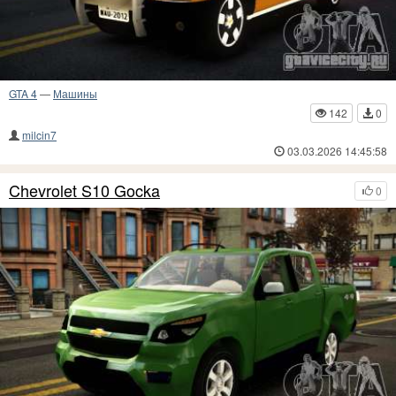
GTA 4
—
Машины
142
0
milcin7
03.03.2026 14:45:58
Chevrolet S10 Gocka
0