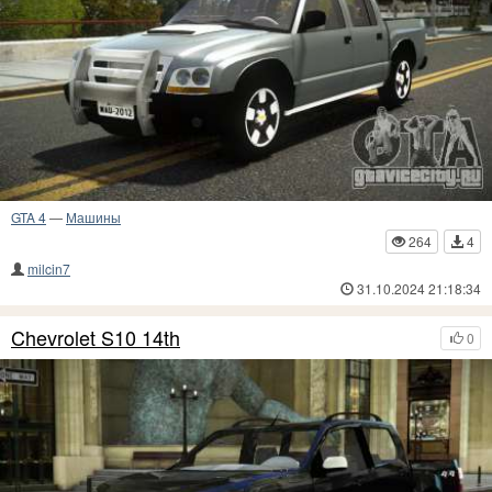
GTA 4
—
Машины
264
4
milcin7
31.10.2024 21:18:34
Chevrolet S10 14th
0