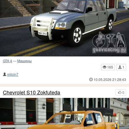
GTA 4
—
Машины
165
1
milcin7
10.05.2026 21:28:43
Chevrolet S10 Zokfuteda
0