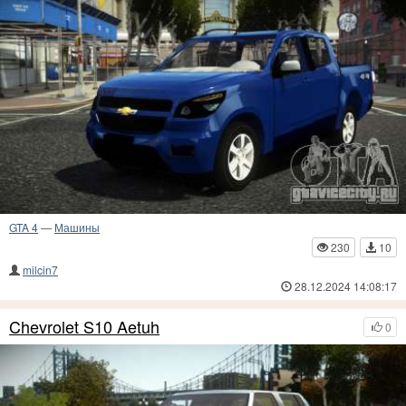
GTA 4
—
Машины
230
10
milcin7
28.12.2024 14:08:17
Chevrolet S10 Aetuh
0