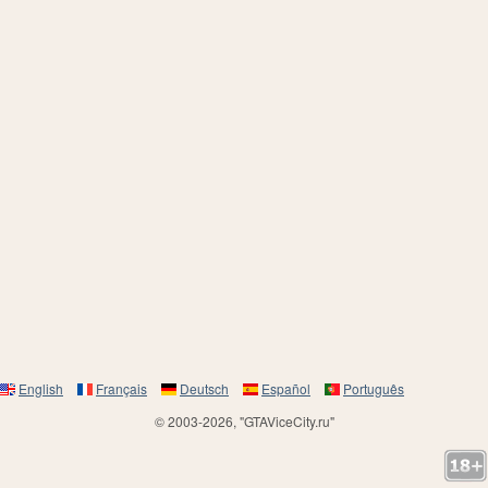
English
Français
Deutsch
Español
Português
© 2003-2026, "GTAViceCity.ru"