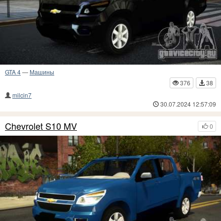
GTA 4
—
Машины
376
38
milcin7
30.07.2024 12:57:09
Chevrolet S10 MV
0