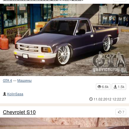
GTA 4
—
Машины
6.6k
1.5k
KolinSasa
11.02.2012 12:22:27
Chevrolet S10
7