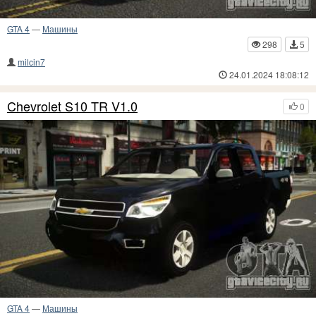
GTA 4
—
Машины
298
5
milcin7
24.01.2024 18:08:12
Chevrolet S10 TR V1.0
0
GTA 4
—
Машины