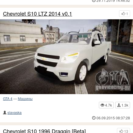
29.11.2019 14:46:52
Chevrolet S10 LTZ 2014 v0.1
1
GTA 4
—
Машины
4.7k
1.3k
slavaska
06.09.2015 08:37:28
Chevrolet S10 1996 Draggin [Beta]
13