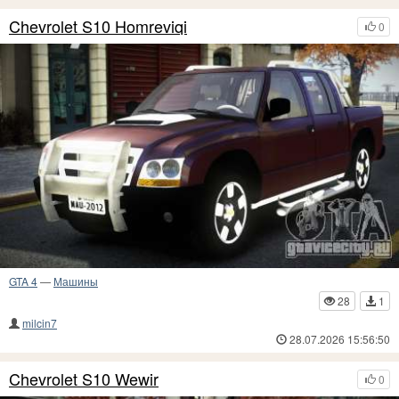
Chevrolet S10 Homreviqi
0
GTA 4
—
Машины
28
1
milcin7
28.07.2026 15:56:50
Chevrolet S10 Wewir
0