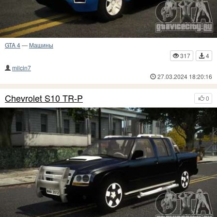
GTA 4
—
Машины
317
4
milcin7
27.03.2024 18:20:16
Chevrolet S10 TR-P
0