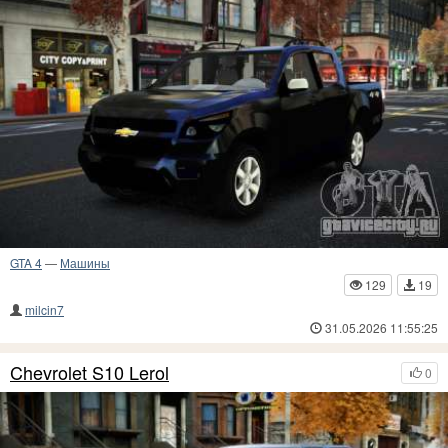
GTA 4
—
Машины
129
19
milcin7
31.05.2026 11:55:25
Chevrolet S10 Lerol
0