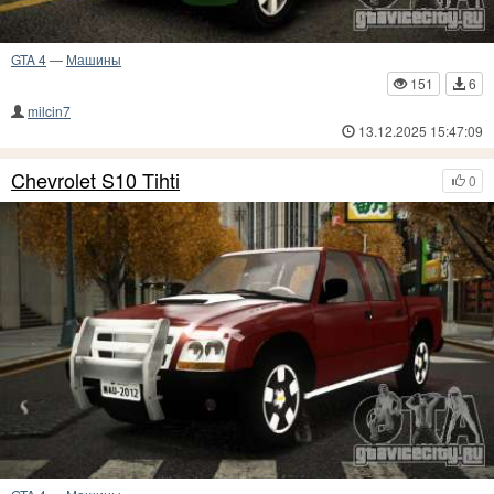
GTA 4
—
Машины
151
6
milcin7
13.12.2025 15:47:09
Chevrolet S10 Tihti
0