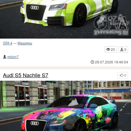
GTA 4
—
Машины
20
0
milcin7
29.07.2026 19:46:04
Audi S5 Nachlie S7
0