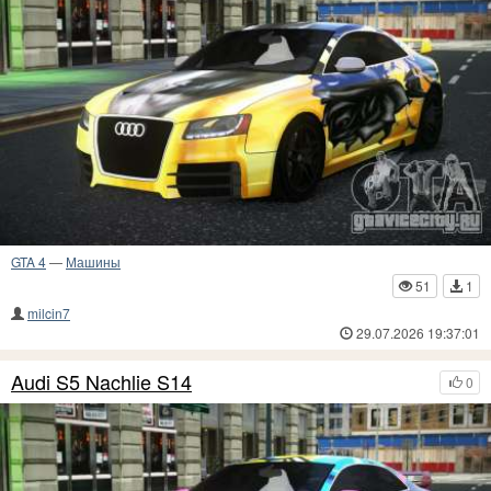
GTA 4
—
Машины
51
1
milcin7
29.07.2026 19:37:01
Audi S5 Nachlie S14
0