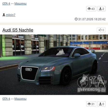
GTA 4
—
Машины
43
2
milcin7
31.07.2026 16:20:42
Audi S5 Nachlie
0
GTA 4
—
Машины
31
0