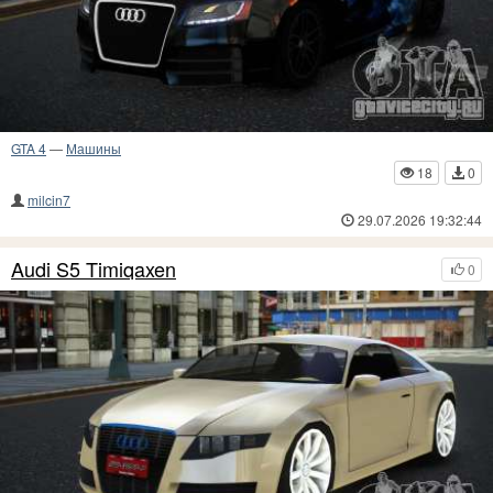
GTA 4
—
Машины
18
0
milcin7
29.07.2026 19:32:44
Audi S5 Timiqaxen
0