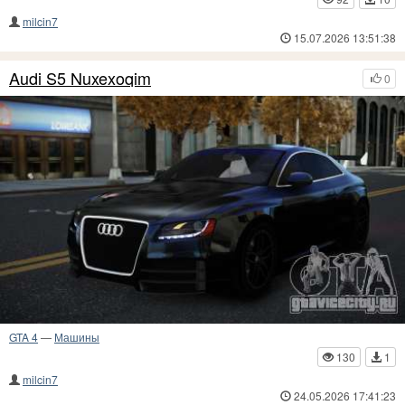
milcin7
15.07.2026 13:51:38
Audi S5 Nuxexoqim
0
GTA 4
—
Машины
130
1
milcin7
24.05.2026 17:41:23