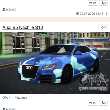
21
0
milcin7
29.07.2026 19:45:16
Audi S5 Nachlie S10
0
GTA 4
—
Машины
22
0
milcin7