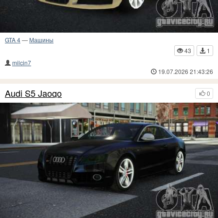
GTA 4
—
Машины
43
1
milcin7
19.07.2026 21:43:26
Audi S5 Jaoqo
0