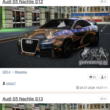
Audi S5 Nachlie S12
0
GTA 4
—
Машины
21
0
milcin7
29.07.2026 19:37:11
Audi S5 Nachlie S13
0