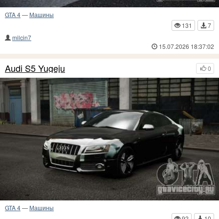
GTA 4
—
Машины
131
7
milcin7
15.07.2026 18:37:02
Audi S5 Yugeju
0
GTA 4
—
Машины
92
10