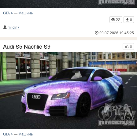
GTA 4
—
Машины
22
0
milcin7
29.07.2026 19:45:25
Audi S5 Nachlie S9
0
GTA 4
—
Машины