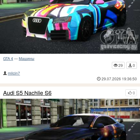
GTA 4
—
Машины
29
0
milcin7
29.07.2026 19:36:50
Audi S5 Nachlie S6
0