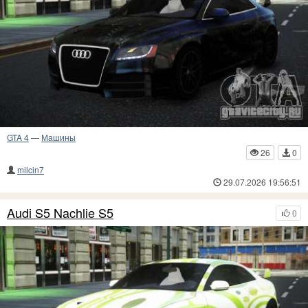
GTA 4
—
Машины
26
0
milcin7
29.07.2026 19:56:51
Audi S5 Nachlie S5
0