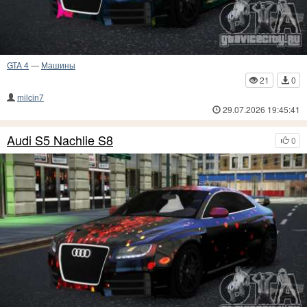
GTA 4
—
Машины
21
0
milcin7
29.07.2026 19:45:41
Audi S5 Nachlie S8
0