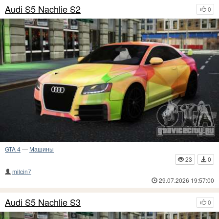
Audi S5 Nachlie S2
0
GTA 4
—
Машины
23
0
milcin7
29.07.2026 19:57:00
Audi S5 Nachlie S3
0