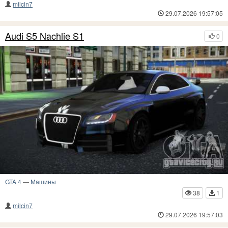
milcin7
29.07.2026 19:57:05
Audi S5 Nachlie S1
0
GTA 4
—
Машины
38
1
milcin7
29.07.2026 19:57:03