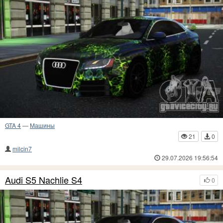
GTA 4
—
Машины
21
0
milcin7
29.07.2026 19:56:54
Audi S5 Nachlie S4
0