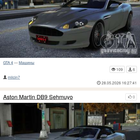
GTA 4
—
Машины
109
6
milcin7
28.05.2026 16:27:41
Aston Martin DB9 Sehmuyo
0