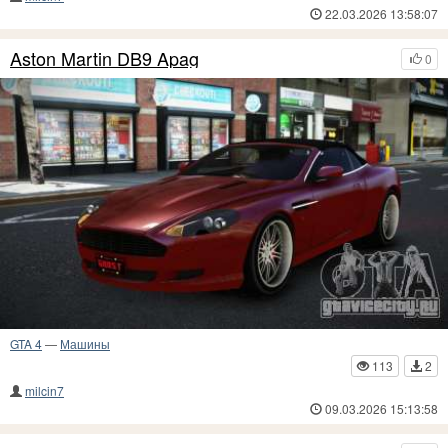
22.03.2026 13:58:07
Aston Martin DB9 Apag
0
GTA 4
—
Машины
113
2
milcin7
09.03.2026 15:13:58