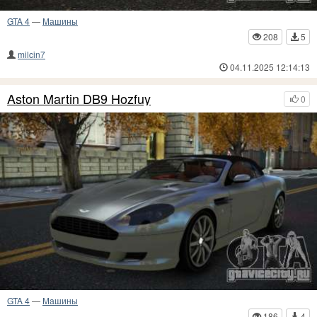
GTA 4
—
Машины
208
5
milcin7
04.11.2025 12:14:13
Aston Martin DB9 Hozfuy
0
GTA 4
—
Машины
186
4