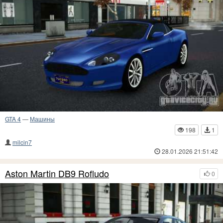
GTA 4
—
Машины
198
1
milcin7
28.01.2026 21:51:42
Aston Martin DB9 Rofludo
0