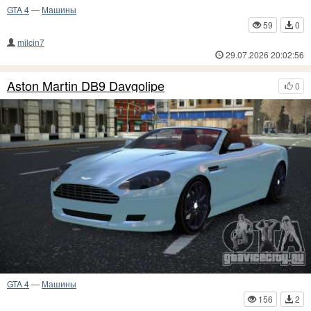
GTA 4
—
Машины
59
0
milcin7
29.07.2026 20:02:56
Aston Martin DB9 Davgolipe
0
GTA 4
—
Машины
156
2