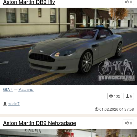
Aston Martin DB9 Ifiv
0
GTA 4
—
Машины
132
6
milcin7
01.02.2026 04:37:58
Aston Martin DB9 Nehzadaqe
0