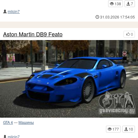
138
7
milcin7
31.03.2026 17:54:05
Aston Martin DB9 Feato
0
GTA 4
—
Машины
177
10
milcin7