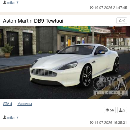
milcin7
19.07.2026 21:47:45
Aston Martin DB9 Tewtuqi
0
GTA 4
—
Машины
56
2
milcin7
14.07.2026 16:35:31