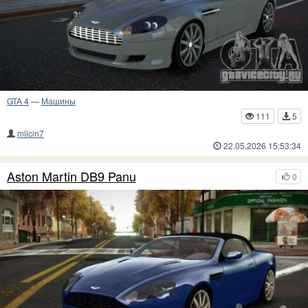
GTA 4
—
Машины
111
5
milcin7
22.05.2026 15:53:34
Aston Martin DB9 Panu
0