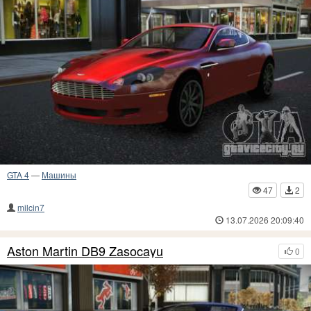
GTA 4
—
Машины
47
2
milcin7
13.07.2026 20:09:40
Aston Martin DB9 Zasocayu
0