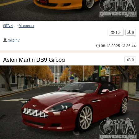
GTA 4
—
Машины
154
6
milcin7
08.12.2025 13:36:44
Aston Martin DB9 Gijpog
0