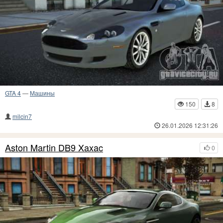
GTA 4
—
Машины
150
8
milcin7
26.01.2026 12:31:26
Aston Martin DB9 Xaxac
0