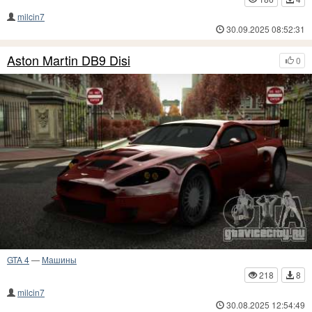
milcin7
30.09.2025 08:52:31
Aston Martin DB9 Disi
0
GTA 4
—
Машины
218
8
milcin7
30.08.2025 12:54:49