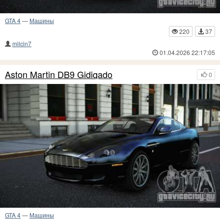
GTA 4
—
Машины
220
37
milcin7
01.04.2026 22:17:05
Aston Martin DB9 Gidiqado
0
GTA 4
—
Машины