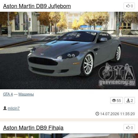
Aston Martin DB9 Jufjebom
0
GTA 4
—
Машины
55
2
milcin7
14.07.2026 11:35:20
Aston Martin DB9 Fihaja
0