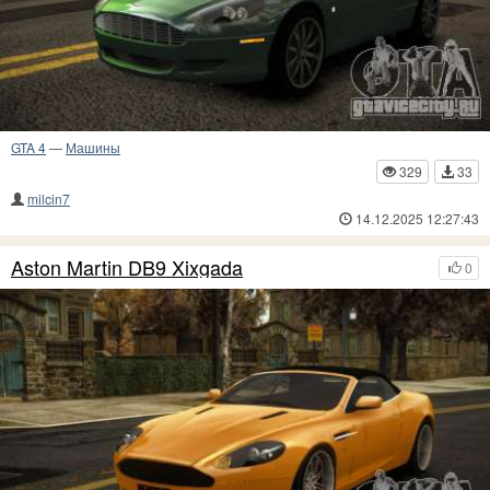
GTA 4
—
Машины
329
33
milcin7
14.12.2025 12:27:43
Aston Martin DB9 Xixgada
0