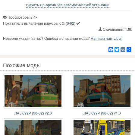
скачать zip-архив без автоматической установки
Просмотров: 8.4k
Показатель выявления вирусов:
0%
(
0/62
)
Скачиваний: 1.9k
Неверно указан автор? Ошибка в описании мода?
Напиши нам, друг!
Facebook
Twitter
VK
Р
Похожие моды
ЛАЗ 699Р (98-02) v2.0
ЛАЗ 699Р (98-02) v1.0