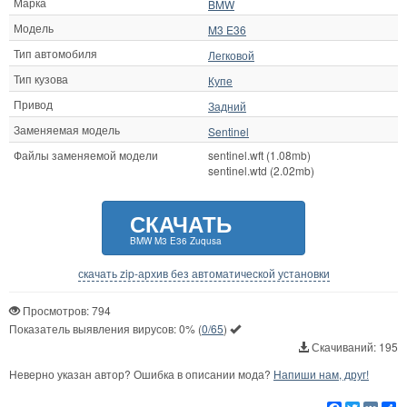
Марка
BMW
Модель
M3 E36
Тип автомобиля
Легковой
Тип кузова
Купе
Привод
Задний
Заменяемая модель
Sentinel
Файлы заменяемой модели
sentinel.wft (1.08mb)
sentinel.wtd (2.02mb)
СКАЧАТЬ
BMW M3 E36 Zuqusa
скачать zip-архив без автоматической установки
Просмотров: 794
Показатель выявления вирусов:
0%
(
0/65
)
Скачиваний: 195
Неверно указан автор? Ошибка в описании мода?
Напиши нам, друг!