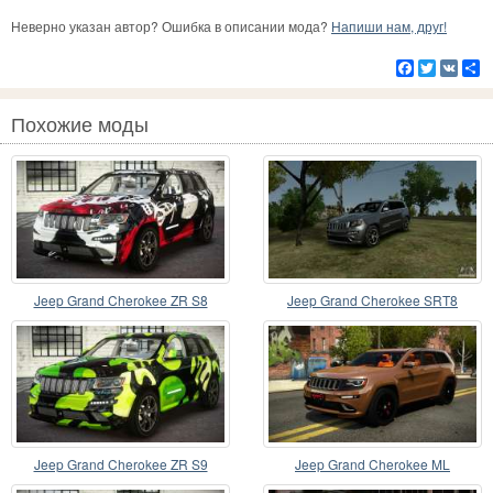
Неверно указан автор? Ошибка в описании мода?
Напиши нам, друг!
Facebook
Twitter
VK
Р
Похожие моды
Jeep Grand Cherokee ZR S8
Jeep Grand Cherokee SRT8
Jeep Grand Cherokee ZR S9
Jeep Grand Cherokee ML