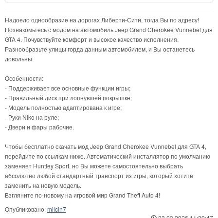
Надоело однообразие на дорогах Либерти-Сити, тогда Вы по адресу!
Познакомьтесь с модом на автомобиль Jeep Grand Cherokee Vunnebel для
GTA 4. Почувствуйте комфорт и высокое качество исполнения.
Разнообразьте улицы горда данным автомобилем, и Вы останетесь
довольны.
Особенности:
- Поддерживает все основные функции игры;
- Правильный диск при лопнувшей покрышке;
- Модель полностью адаптирована к игре;
- Руки Niko на руле;
- Двери и фары рабочие.
Чтобы бесплатно скачать мод Jeep Grand Cherokee Vunnebel для GTA 4,
перейдите по ссылкам ниже. Автоматический инсталлятор по умолчанию
заменяет Huntley Sport, но Вы можете самостоятельно выбрать
абсолютно любой стандартный транспорт из игры, который хотите
заменить на новую модель.
Взгляните по-новому на игровой мир Grand Theft Auto 4!
Опубликовано:
milcin7
23.03.2026 11:39:47