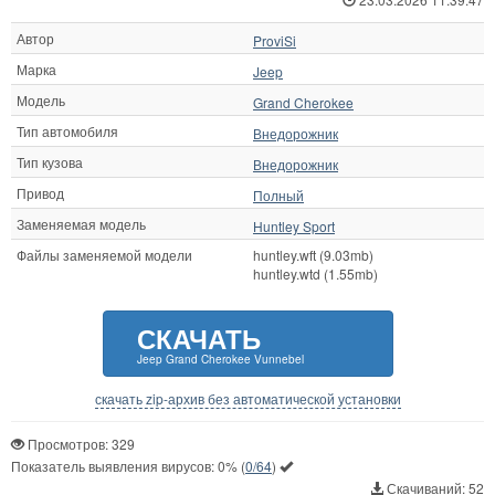
Автор
ProviSi
Марка
Jeep
Модель
Grand Cherokee
Тип автомобиля
Внедорожник
Тип кузова
Внедорожник
Привод
Полный
Заменяемая модель
Huntley Sport
Файлы заменяемой модели
huntley.wft (9.03mb)
huntley.wtd (1.55mb)
СКАЧАТЬ
Jeep Grand Cherokee Vunnebel
скачать zip-архив без автоматической установки
Просмотров: 329
Показатель выявления вирусов:
0%
(
0/64
)
Скачиваний: 52