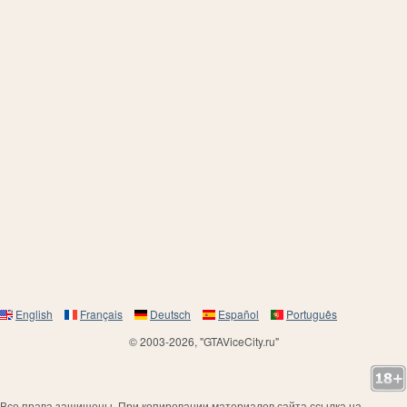
English
Français
Deutsch
Español
Português
© 2003-2026, "GTAViceCity.ru"
Все права защищены. При копировании материалов сайта ссылка на