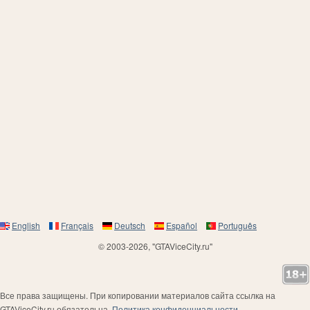
English
Français
Deutsch
Español
Português
© 2003-2026, "GTAViceCity.ru"
Все права защищены. При копировании материалов сайта ссылка на
GTAViceCity.ru обязательна.
Политика конфиденциальности