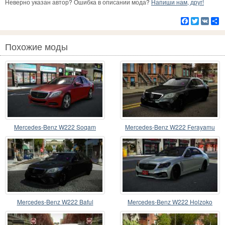
Неверно указан автор? Ошибка в описании мода?
Напиши нам, друг!
Facebook
Twitter
VK
Р
Похожие моды
Mercedes-Benz W222 Soqam
Mercedes-Benz W222 Ferayamu
Mercedes-Benz W222 Baful
Mercedes-Benz W222 Holzoko