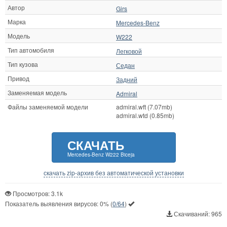
Автор
Girs
Марка
Mercedes-Benz
Модель
W222
Тип автомобиля
Легковой
Тип кузова
Седан
Привод
Задний
Заменяемая модель
Admiral
Файлы заменяемой модели
admiral.wft (7.07mb)
admiral.wtd (0.85mb)
СКАЧАТЬ
Mercedes-Benz W222 Biceja
скачать zip-архив без автоматической установки
Просмотров: 3.1k
Показатель выявления вирусов:
0%
(
0/64
)
Скачиваний: 965