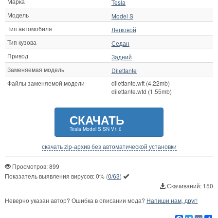
Марка
Tesla
Модель
Model S
Тип автомобиля
Легковой
Тип кузова
Седан
Привод
Задний
Заменяемая модель
Dilettante
Файлы заменяемой модели
dilettante.wft (4.22mb)
dilettante.wtd (1.55mb)
СКАЧАТЬ
Tesla Model S SN V1.0
скачать zip-архив без автоматической установки
Просмотров: 899
Показатель выявления вирусов:
0%
(
0/63
)
Скачиваний: 150
Неверно указан автор? Ошибка в описании мода?
Напиши нам, друг!