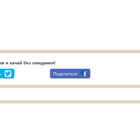
и и качай без ожидания!
ь
Поделиться