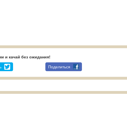
и и качай без ожидания!
ь
Поделиться