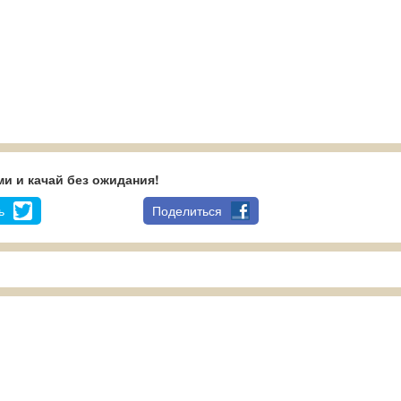
и и качай без ожидания!
ь
Поделиться